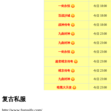
复古私服
http://www.fugusifu.com/