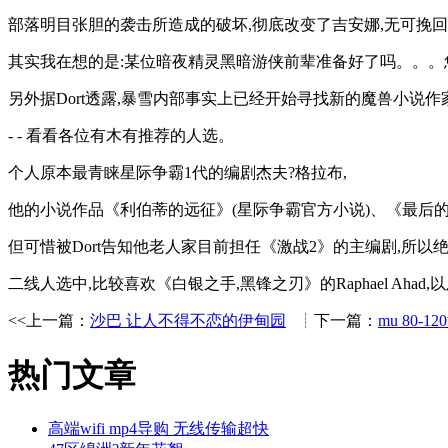
部落明目张胆的袭击所造成的破坏,彻底改变了吉安娜,无可挽
其实我在想的是:某位暗夜精灵黑暗游侠前辈准备好了吗。。
另外据Dort透露,暴雪内部事实上已经开始寻找新的魔兽小说作
- - 看看各位有木有推荐的人选。
个人原本最青睐星际争霸1代的编剧杰夫?格拉布,
他的小说作品《利伯蒂的远征》(星际争霸官方小说)、《最后的
但可惜被Dort告知他老人家目前担任《激战2》的主编剧,所以
二线人选中,比较喜欢《白银之手,黑锋之刃》的Raphael Ahad
<<上一篇：
沙巴 让人不得不恋的伊甸园
┊下一篇：
mu 80-
热门文章
高端wifi mp4导购 无线传输超快