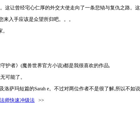
回。这让曾经宅心仁厚的外交大使走向了一条悲恸与复仇之路。这
。您来入手应该是众望所归吧。。。
家。
守护者》(魔兽世界官方小说)都是我很喜欢的作品,
绝无可能了。
,以及洛萨玛短篇的Sarah e。不过对两位作者不是很了解,所以不如
120法师快速冲级法
>>