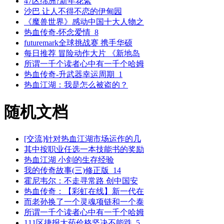
47区绵洲?新年花絮
沙巴 让人不得不恋的伊甸园
《魔兽世界》感动中国十大人物之
热血传奇-怀念爱情_8
futuremark全球挑战赛 携手华硕
每日推荐 冒险动作大片 《新地岛
所谓一千个读者心中有一千个哈姆
热血传奇-升武器幸运周期_1
热血江湖：我是怎么被盗的？
随机文档
[交流]针对热血江湖市场运作的几
其中按职业任选一本技能书的奖励
热血江湖 小剑的生存经验
我的传奇故事(三)修正版_14
霍尼韦尔：不走寻常路 创中国安
热血传奇：【彩虹在线】新一代在
而老孙换了一个灵魂项链和一个泰
所谓一千个读者心中有一千个哈姆
111区捷报大药价格坚决不能跌_5