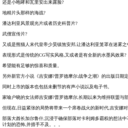
还是小咆哮和瓦里安出来露脸?
地精片头那样的海战?
潘达利亚风景观光片或者历史科普片?
武僧宣传片?
又或是熊猫人末代皇帝少昊镇煞安邦,让潘达利亚笼罩在迷雾之
表现形式是传统的CG写实风格,又或者是有全新的水墨风效果?
希望能有足够的惊喜和质量。
另外新官方小说《吉安娜?普罗德摩尔:战争之潮》的出版日期定为
同时上市的版本也包括未删节的有声小说以及电子书。
家喻户晓的女法师吉安娜?普罗德摩尔,长期以来为维持联盟与
但现在,日益紧张的局势将带来一个席卷战火的新时代,吉安娜
部落大酋长加尔鲁什,沉浸于确保部落对卡利姆多霸权的想法中
计划的恐怖,并措手不及。。。